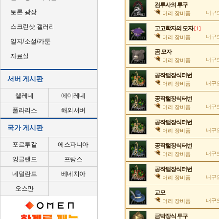
검투사의 투구
토론 광장
내구도
머리 장비품
스크린샷 갤러리
고고학자의 모자
[1]
내구도
머리 장비품
일지/소설/카툰
곰 모자
자료실
내구도
머리 장비품
공작털장식터번
서버 게시판
내구도
머리 장비품
헬레네
에이레네
공작털장식터번
내구도
머리 장비품
폴라리스
해외서버
공작털장식터번
국가 게시판
내구도
머리 장비품
포르투갈
에스파니아
공작털장식터번
내구도
머리 장비품
잉글랜드
프랑스
공작털장식터번
네덜란드
베네치아
내구도
머리 장비품
오스만
교모
내구도
머리 장비품
금박장식 투구