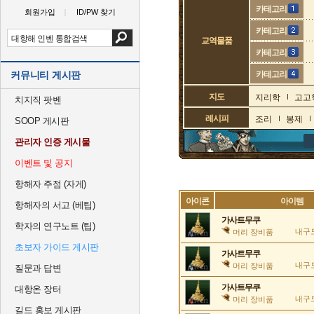
카테고리
회원가입
ID/PW 찾기
카테고리
교역물품
카테고리
커뮤니티 게시판
카테고리
지도
지리학
고고
치지직 팟벤
레시피
조리
봉제
SOOP 게시판
관리자 인증 게시물
이벤트 및 공지
항해자 주점 (자게)
아이콘
아이템
항해자의 서고 (베팁)
가사트무쿠
학자의 연구노트 (팁)
내구도
머리 장비품
초보자 가이드 게시판
가사트무쿠
내구도
머리 장비품
질문과 답변
가사트무쿠
대항온 장터
내구도
머리 장비품
길드 홍보 게시판