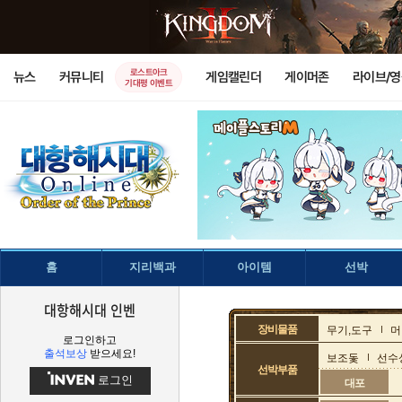
로스트아크
뉴스
커뮤니티
게임캘린더
게이머존
라이브/
기대평 이벤트
홈
지리백과
아이템
선박
대항해시대 인벤
장비물품
무기,도구
머
로그인하고
출석보상
받으세요!
보조돛
선수
선박부품
로그인
대포