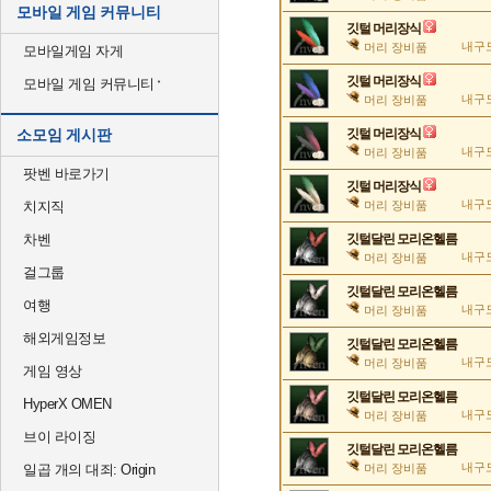
모바일 게임 커뮤니티
깃털 머리장식
내구도
머리 장비품
모바일게임 자게
깃털 머리장식
모바일 게임 커뮤니티
내구도
머리 장비품
소모임 게시판
깃털 머리장식
내구도
머리 장비품
팟벤 바로가기
깃털 머리장식
내구도
치지직
머리 장비품
차벤
깃털달린 모리온헬름
내구도
머리 장비품
걸그룹
깃털달린 모리온헬름
여행
내구도
머리 장비품
해외게임정보
깃털달린 모리온헬름
내구도
머리 장비품
게임 영상
깃털달린 모리온헬름
HyperX OMEN
내구도
머리 장비품
브이 라이징
깃털달린 모리온헬름
내구도
일곱 개의 대죄: Origin
머리 장비품