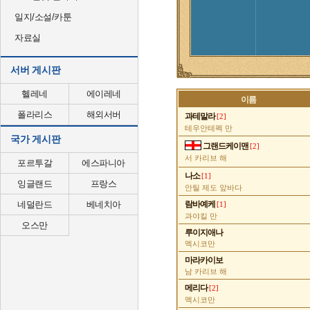
일지/소설/카툰
자료실
서버 게시판
헬레네
에이레네
이름
폴라리스
해외서버
과테말라
[2]
테우안테펙 만
국가 게시판
그랜드케이맨
[2]
서 카리브 해
포르투갈
에스파니아
나소
[1]
잉글랜드
프랑스
안틸 제도 앞바다
네덜란드
베네치아
람바예케
[1]
과야킬 만
오스만
루이지애나
멕시코만
마라카이보
남 카리브 해
메리다
[2]
멕시코만