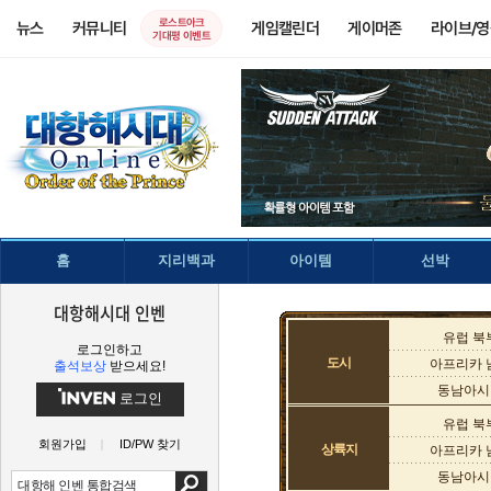
로스트아크
뉴스
커뮤니티
게임캘린더
게이머존
라이브/
기대평 이벤트
홈
지리백과
아이템
선박
대항해시대 인벤
유럽 북
로그인하고
도시
아프리카 
출석보상
받으세요!
동남아시
로그인
유럽 북
회원가입
ID/PW 찾기
상륙지
아프리카 
동남아시