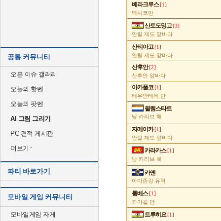
베라크루스
[1]
멕시코만
산토도밍고
[3]
안틸 제도 앞바다
산티아고
[1]
안틸 제도 앞바다
공통 커뮤니티
산후안
[2]
오픈 이슈 갤러리
산후안 앞바다
아카풀코
[1]
오늘의 핫벤
테우안테펙 만
오늘의 팟벤
윌렘스타트
남 카리브 해
AI 그림 그리기
자메이카
[1]
PC 견적 게시판
안틸 제도 앞바다
더보기
카라카스
[1]
남 카리브 해
파티 바로가기
카옌
아마존강 유역
툼베스
[1]
모바일 게임 커뮤니티
과야킬 만
모바일게임 자게
트루히요
[1]