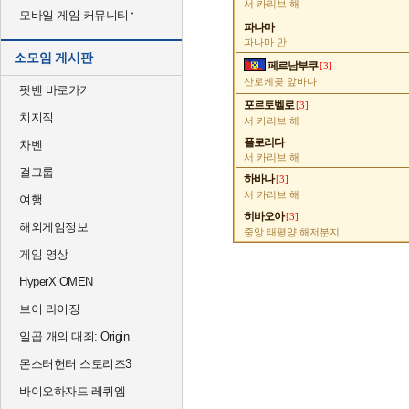
서 카리브 해
모바일 게임 커뮤니티
파나마
파나마 만
소모임 게시판
페르남부쿠
[3]
산로케곶 앞바다
팟벤 바로가기
포르토벨로
[3]
치지직
서 카리브 해
플로리다
차벤
서 카리브 해
걸그룹
하바나
[3]
서 카리브 해
여행
히바오아
[3]
해외게임정보
중앙 태평양 해저분지
게임 영상
HyperX OMEN
브이 라이징
일곱 개의 대죄: Origin
몬스터헌터 스토리즈3
바이오하자드 레퀴엠