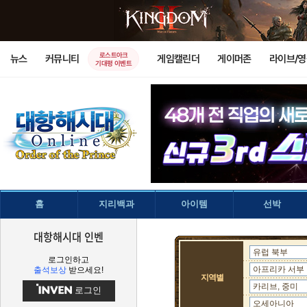
로스트아크
뉴스
커뮤니티
게임캘린더
게이머존
라이브/
기대평 이벤트
홈
지리백과
아이템
선박
대항해시대 인벤
유럽 북부
로그인하고
아프리카 서부
출석보상
받으세요!
지역별
카리브, 중미
로그인
오세아니아