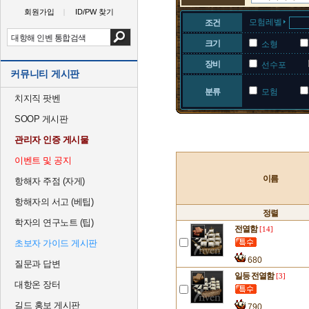
회원가입
ID/PW 찾기
모험레벨
조건
크기
소형
장비
선수포
커뮤니티 게시판
분류
모험
치지직 팟벤
SOOP 게시판
관리자 인증 게시물
이벤트 및 공지
이름
항해자 주점 (자게)
항해자의 서고 (베팁)
정렬
학자의 연구노트 (팁)
전열함
[14]
초보자 가이드 게시판
680
질문과 답변
일등 전열함
[3]
대항온 장터
길드 홍보 게시판
790