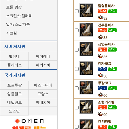
탐험용 바사
토론 광장
스크린샷 갤러리
32
일지/소설/카툰
전투용 바사
자료실
38
상업용 바사
서버 게시판
헬레네
에이레네
35
한자 코그
폴라리스
해외서버
국가 게시판
50
무장 코그
포르투갈
에스파니아
잉글랜드
프랑스
60
네덜란드
베네치아
소형 캐러벨
오스만
90
경 캐러벨