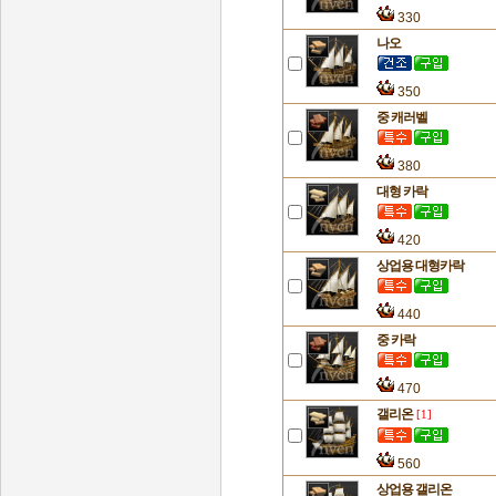
330
나오
350
중 캐러벨
380
대형 카락
420
상업용 대형카락
440
중 카락
470
갤리온
[1]
560
상업용 갤리온