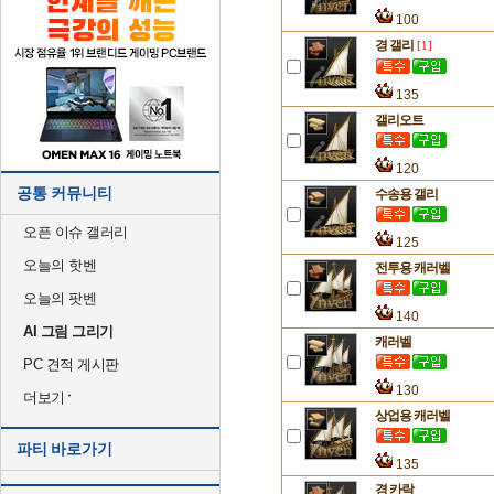
100
경 갤리
[1]
135
갤리오트
120
공통 커뮤니티
수송용 갤리
오픈 이슈 갤러리
125
오늘의 핫벤
전투용 캐러벨
오늘의 팟벤
140
AI 그림 그리기
캐러벨
PC 견적 게시판
130
더보기
상업용 캐러벨
파티 바로가기
135
경 카락