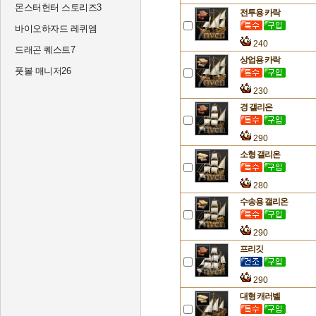
몬스터헌터 스토리즈3
전투용 카락
바이오하자드 레퀴엠
240
드래곤 퀘스트7
상업용 카락
풋볼 매니저26
230
경 갤리온
290
소형 갤리온
280
수송용 갤리온
290
프리깃
290
대형 캐러벨