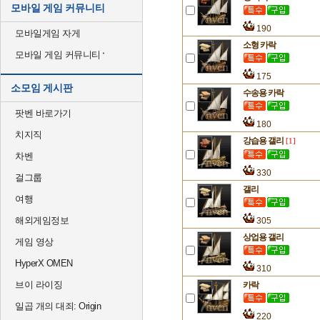
모바일 게임 커뮤니티
190
모바일게임 자게
소형 카락
모바일 게임 커뮤니티
175
소모임 게시판
수송용 카락
팟벤 바로가기
180
치지직
강습용 갤리
[1]
차벤
330
걸그룹
갤리
여행
해외게임정보
305
상업용 갤리
게임 영상
HyperX OMEN
310
브이 라이징
카락
일곱 개의 대죄: Origin
220