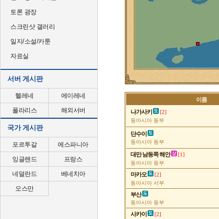
토론 광장
스크린샷 갤러리
일지/소설/카툰
자료실
서버 게시판
헬레네
에이레네
이름
폴라리스
해외서버
나가사키
[2]
동아시아 동부
국가 게시판
단수이
동아시아 동부
포르투갈
에스파니아
대만 남동쪽 해안
[1]
잉글랜드
프랑스
동아시아 동부
네덜란드
베네치아
마카오
[2]
동아시아 서부
오스만
부산
동아시아 동부
사카이
[2]