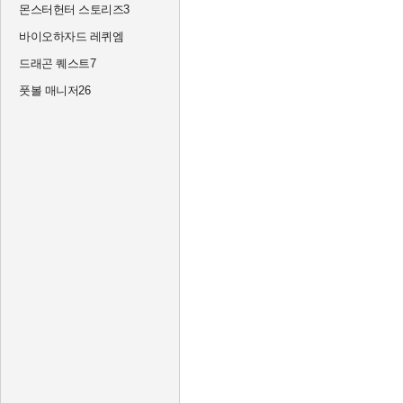
몬스터헌터 스토리즈3
바이오하자드 레퀴엠
드래곤 퀘스트7
풋볼 매니저26