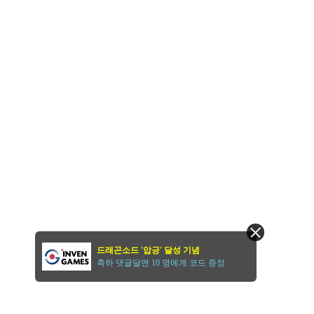
드래곤소드 '압긍' 달성 기념
축하 댓글달면 10 명에게 코드 증정