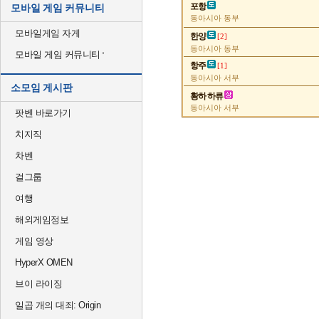
포항
모바일 게임 커뮤니티
동아시아 동부
모바일게임 자게
한양
[2]
동아시아 동부
모바일 게임 커뮤니티
항주
[1]
동아시아 서부
소모임 게시판
황하 하류
동아시아 서부
팟벤 바로가기
치지직
차벤
걸그룹
여행
해외게임정보
게임 영상
HyperX OMEN
브이 라이징
일곱 개의 대죄: Origin