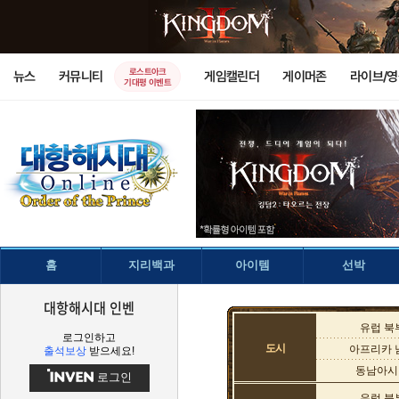
로스트아크
뉴스
커뮤니티
게임캘린더
게이머존
라이브/
기대평 이벤트
홈
지리백과
아이템
선박
대항해시대 인벤
유럽 북
로그인하고
도시
아프리카 
출석보상
받으세요!
동남아시
로그인
유럽 북