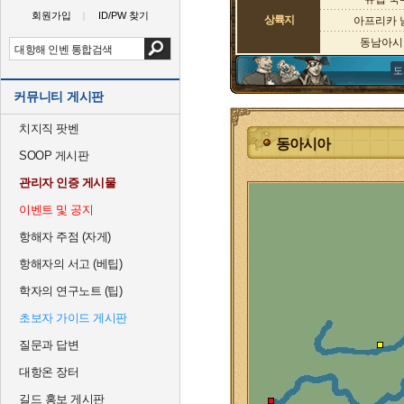
회원가입
ID/PW 찾기
상륙지
아프리카 
동남아시
도
커뮤니티 게시판
치지직 팟벤
동아시아
SOOP 게시판
관리자 인증 게시물
이벤트 및 공지
항해자 주점 (자게)
항해자의 서고 (베팁)
학자의 연구노트 (팁)
초보자 가이드 게시판
질문과 답변
대항온 장터
길드 홍보 게시판