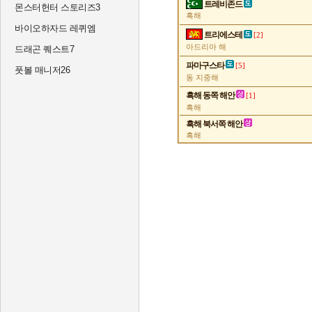
트레비존드
몬스터헌터 스토리즈3
흑해
바이오하자드 레퀴엠
트리에스테
[2]
아드리아 해
드래곤 퀘스트7
파마구스타
[5]
풋볼 매니저26
동 지중해
흑해 동쪽 해안
[1]
흑해
흑해 북서쪽 해안
흑해