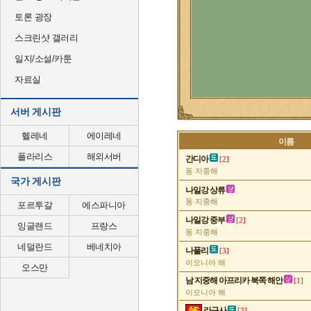
토론 광장
스크린샷 갤러리
일지/소설/카툰
자료실
서버 게시판
헬레네
에이레네
이름
폴라리스
해외서버
간디아
[2]
동 지중해
국가 게시판
나일강 상류
동 지중해
포르투갈
에스파니아
나일강 중부
[2]
잉글랜드
프랑스
동 지중해
네덜란드
베네치아
나폴리
[3]
이오니아 해
오스만
남 지중해 아프리카 북쪽 해안
[1]
이오니아 해
라구사
[3]