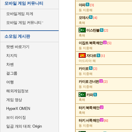
모바일 게임 커뮤니티
야파
[3]
동 지중해
모바일게임 자게
오데사
[4]
모바일 게임 커뮤니티
흑해
이스탄불
[2]
흑해
소모임 게시판
이집트 북쪽 해안
[5]
팟벤 바로가기
동 지중해
치지직
자다르
[1]
아드리아 해
차벤
카이로
[2]
걸그룹
동 지중해
카이로 건너편
여행
[2]
동 지중해
해외게임정보
카파
게임 영상
흑해
터키 북쪽 해안
HyperX OMEN
흑해
브이 라이징
터키 서쪽 해안
[6]
동 지중해
일곱 개의 대죄: Origin