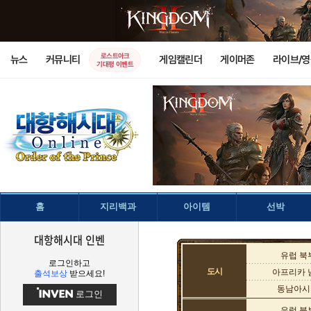
로스트아크
뉴스
커뮤니티
게임캘린더
게이머존
라이브/
기대평 이벤트
홈
지리백과
아이템
선박
대항해시대 인벤
유럽 북
로그인하고
도시
아프리카 
출석보상
받으세요!
동남아시
로그인
유럽 북