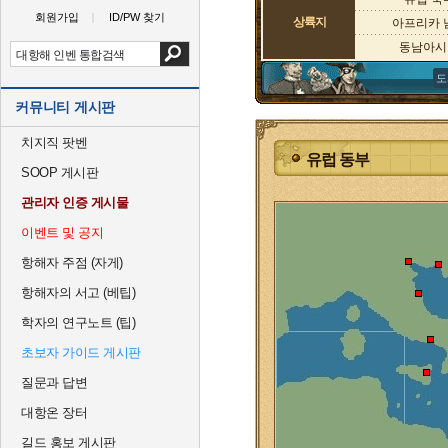
회원가입
ID/PW 찾기
상륙지
아프리카 
동남아시
도
커뮤니티 게시판
치지직 팟벤
유럽 동부
SOOP 게시판
관리자 인증 게시물
이벤트 및 공지
항해자 주점 (자게)
항해자의 서고 (베팁)
학자의 연구노트 (팁)
초보자 가이드 게시판
질문과 답변
대항온 장터
길드 홍보 게시판