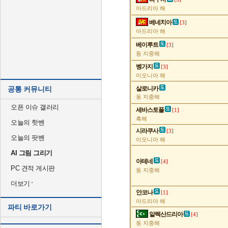
아드리아 해
베네치아
[3]
아드리아 해
베이루트
[3]
동 지중해
벵가지
[3]
이오니아 해
공통 커뮤니티
살로니카
동 지중해
오픈 이슈 갤러리
세바스토폴
[1]
흑해
오늘의 핫벤
시라쿠사
[3]
오늘의 팟벤
이오니아 해
AI 그림 그리기
아테네
[4]
PC 견적 게시판
동 지중해
더보기
안코나
[1]
아드리아 해
파티 바로가기
알렉산드리아
[4]
동 지중해