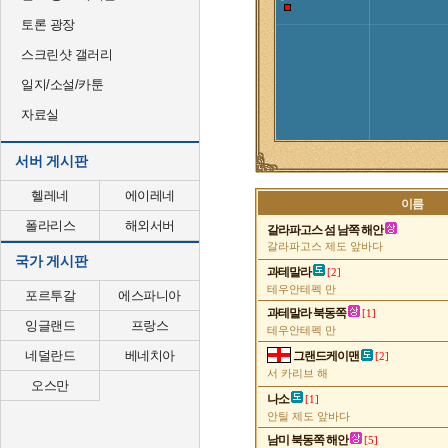
토론 광장
스크린샷 갤러리
일지/소설/카툰
자료실
서버 게시판
헬레네
에이레네
이름
폴라리스
해외서버
갈라파고스 섬 남쪽 해안
갈라파고스 제도 앞바다
국가 게시판
과테말라
[2]
테우안테펙 만
포르투갈
에스파니아
과테말라 북동쪽
[1]
잉글랜드
프랑스
테우안테펙 만
네덜란드
베네치아
그랜드케이맨
[2]
서 카리브 해
오스만
나소
[1]
안틸 제도 앞바다
남미 북동쪽 해안
[5]