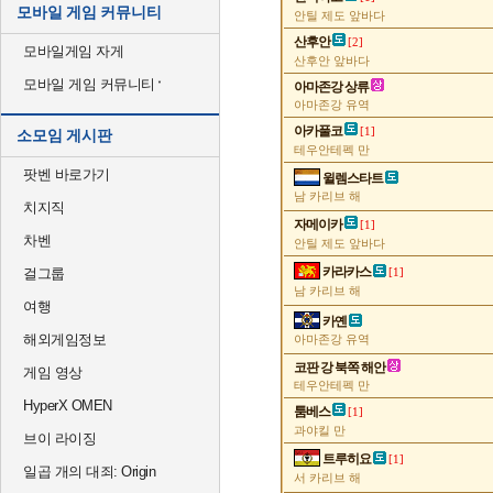
모바일 게임 커뮤니티
안틸 제도 앞바다
산후안
[2]
모바일게임 자게
산후안 앞바다
모바일 게임 커뮤니티
아마존강 상류
아마존강 유역
아카풀코
[1]
소모임 게시판
테우안테펙 만
팟벤 바로가기
윌렘스타트
남 카리브 해
치지직
자메이카
[1]
차벤
안틸 제도 앞바다
카라카스
걸그룹
[1]
남 카리브 해
여행
카옌
해외게임정보
아마존강 유역
코판 강 북쪽 해안
게임 영상
테우안테펙 만
HyperX OMEN
툼베스
[1]
과야킬 만
브이 라이징
트루히요
[1]
일곱 개의 대죄: Origin
서 카리브 해