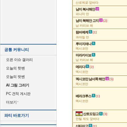
산로케곶 앞바다
남미 북서해안
파나마 만
남미 북해안 고지
[2]
남 카리브 해
람바예케
[1]
과야킬 만
루이지애나
멕시코만
공통 커뮤니티
마라카이보
오픈 이슈 갤러리
남 카리브 해
메리다
[2]
오늘의 핫벤
멕시코만
오늘의 팟벤
멕시코만 남서쪽 해안
[5]
멕시코만
AI 그림 그리기
PC 견적 게시판
베라크루스
[1]
멕시코만
더보기
산토도밍고
[3]
파티 바로가기
안틸 제도 앞바다
산티아고
[1]