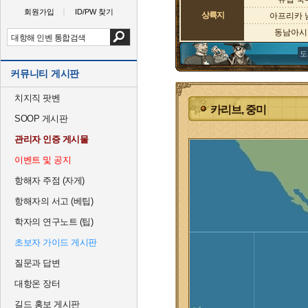
회원가입
ID/PW 찾기
상륙지
아프리카 
동남아시
도
커뮤니티 게시판
치지직 팟벤
카리브, 중미
SOOP 게시판
관리자 인증 게시물
이벤트 및 공지
항해자 주점 (자게)
항해자의 서고 (베팁)
학자의 연구노트 (팁)
초보자 가이드 게시판
질문과 답변
대항온 장터
길드 홍보 게시판