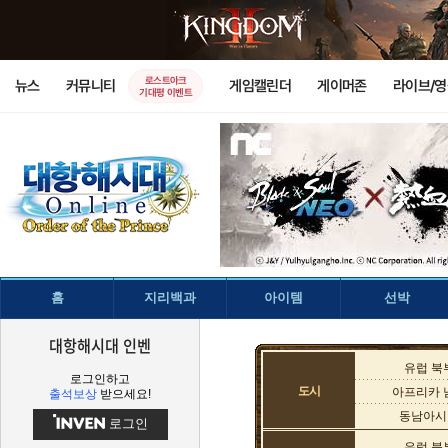
로스트아크
뉴스
커뮤니티
게임캘린더
게이머존
라이브/
기대평 이벤트
홈
지리백과
아이템
선박
대항해시대 인벤
유럽 북
로그인하고
도시
아프리카 
출석보상
받으세요!
동남아시
로그인
유럽 북