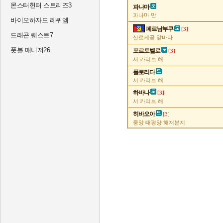
몬스터헌터 스토리즈3
파나마
파나마 만
바이오하자드 레퀴엠
페르남부쿠
[3]
드래곤 퀘스트7
산로케곶 앞바다
풋볼 매니저26
포르토벨로
[3]
서 카리브 해
플로리다
서 카리브 해
하바나
[3]
서 카리브 해
히바오아
[3]
중앙 태평양 해저분지