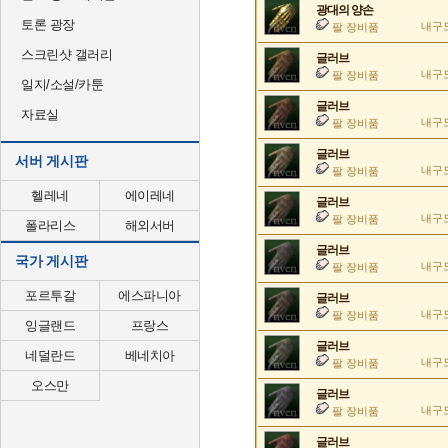
광대의 양손
토론 광장
내구도
팔 장비품
스크린샷 갤러리
글러브
내구도
팔 장비품
일지/소설/카툰
글러브
자료실
내구도
팔 장비품
글러브
서버 게시판
내구도
팔 장비품
헬레네
에이레네
글러브
내구도
팔 장비품
폴라리스
해외서버
글러브
국가 게시판
내구도
팔 장비품
포르투갈
에스파니아
글러브
내구도
팔 장비품
잉글랜드
프랑스
글러브
네덜란드
베네치아
내구도
팔 장비품
오스만
글러브
내구도
팔 장비품
글러브