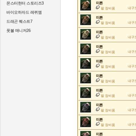
몬스터헌터 스토리즈3
미튼
내구도
팔 장비품
바이오하자드 레퀴엠
미튼
드래곤 퀘스트7
내구도
팔 장비품
풋볼 매니저26
미튼
내구도
팔 장비품
미튼
내구도
팔 장비품
미튼
내구도
팔 장비품
미튼
내구도
팔 장비품
미튼
내구도
팔 장비품
미튼
내구도
팔 장비품
미튼
내구도
팔 장비품
미튼