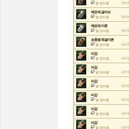
내구도
팔 장비품
백은제 글러브
내구도
팔 장비품
백은제 미튼
내구도
팔 장비품
보충용 채굴미튼
내구도
팔 장비품
비갑
내구도
팔 장비품
비갑
내구도
팔 장비품
비갑
내구도
팔 장비품
비갑
내구도
팔 장비품
비갑
내구도
팔 장비품
비갑
내구도
팔 장비품