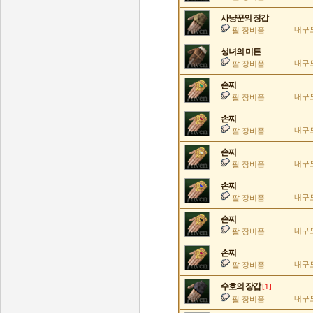
사냥꾼의 장갑
내구도
팔 장비품
성녀의 미튼
내구도
팔 장비품
손찌
내구도
팔 장비품
손찌
내구도
팔 장비품
손찌
내구도
팔 장비품
손찌
내구도
팔 장비품
손찌
내구도
팔 장비품
손찌
내구도
팔 장비품
수호의 장갑
[1]
내구도
팔 장비품