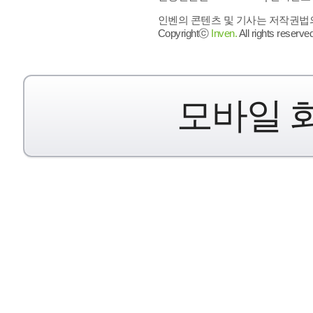
인벤의 콘텐츠 및 기사는 저작권법의 
Copyrightⓒ
Inven.
All rights reserved
모바일 