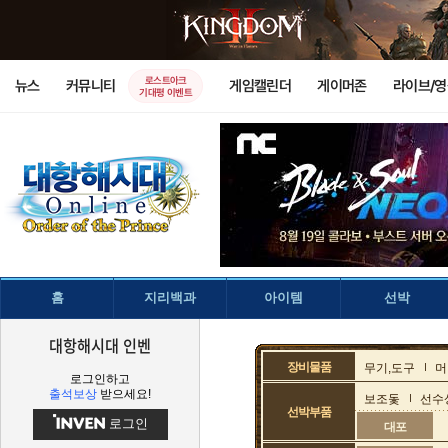
로스트아크
뉴스
커뮤니티
게임캘린더
게이머존
라이브/
기대평 이벤트
홈
지리백과
아이템
선박
대항해시대 인벤
장비물품
무기,도구
머
로그인하고
출석보상
받으세요!
보조돛
선수
선박부품
로그인
대포