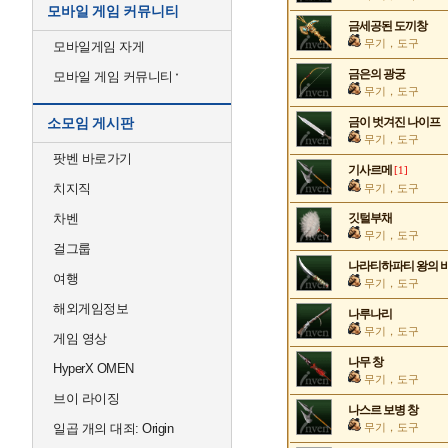
모바일 게임 커뮤니티
금세공된 도끼창
무기，도구
모바일게임 자게
금은의 광궁
모바일 게임 커뮤니티
무기，도구
소모임 게시판
금이 벗겨진 나이프
무기，도구
팟벤 바로가기
기사르메
[1]
치지직
무기，도구
차벤
깃털부채
무기，도구
걸그룹
나라티하파티 왕의 
여행
무기，도구
해외게임정보
나루나리
무기，도구
게임 영상
나무 창
HyperX OMEN
무기，도구
브이 라이징
나스르 보병 창
일곱 개의 대죄: Origin
무기，도구