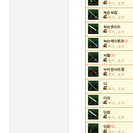
무기，도구
녹슨 보검
무기，도구
녹슨 숏소드
무기，도구
녹슨 에스토크
[2]
무기，도구
뇌절
[1]
무기，도구
누아 전사의 창
무기，도구
다
무기，도구
다크
무기，도구
단검
무기，도구
단궁
[1]
무기，도구