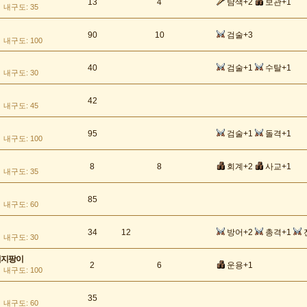
13
4
탐색+2
보관+1
내구도: 35
90
10
검술+3
내구도: 100
40
검술+1
수탈+1
내구도: 30
42
내구도: 45
95
검술+1
돌격+1
내구도: 100
8
8
회계+2
사교+1
내구도: 35
85
내구도: 60
34
12
방어+2
총격+1
내구도: 30
석지팡이
2
6
운용+1
내구도: 100
35
내구도: 60