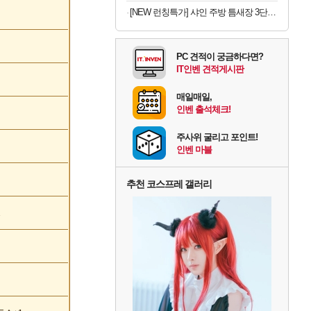
[NEW 런칭특가] 샤인 주방 틈새장 3단 이동식 선반
PC 견적이 궁금하다면?
IT인벤 견적게시판
매일매일,
인벤 출석체크!
주사위 굴리고 포인트!
인벤 마블
추천 코스프레 갤러리
1