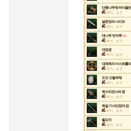
단풍나무제 바이올
무기，도구
달문장의 나이프
무기，도구
대나무 빗자루
[4]
무기，도구
대장궁
무기，도구
대제독의 아스트롤
무기，도구
도도 깃털부채
무기，도구
독수리전사의 창
무기，도구
독일 기사단장의 검
무기，도구
돌도끼
무기，도구