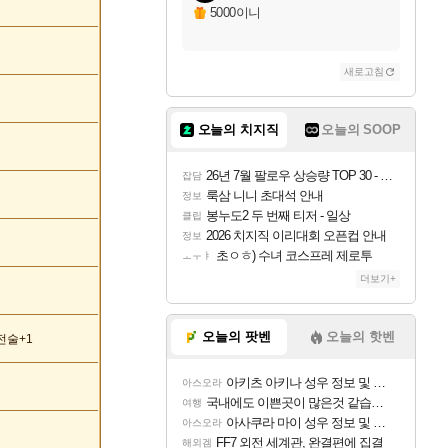
5000이니
새로고침
오늘의 치지직
오늘의 SOOP
26년 7월 팔로우 상승량 TOP 30 - 월간 치지직
잡담
룩삼 니니 초대석 안내
정보
봉누도2 두 번째 티저 - 일상
클립
2026 치지직 이리대회 오픈컵 안내
정보
초ㅇㅎ) 수녀 코스프레 제로투
ㅗㅜㅑ
더보기+
오늘의 팟벤
오늘의 핫벤
전술+1
아키츠 아키나 성우 정보 및 주요 필모
아스오라
국내에도 이쁜곳이 많은것 같습니다
여행
아사쿠라 마이 성우 정보 및 주요 필모
아스오라
FF7 외전 세계관, 완결편에 집결
해외겜