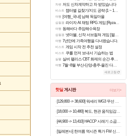
저도 신차계약하고 차 받았습니다
차벤
챕터별 길찾기/지도 공략 (1 ~ 12장)
1
비스트
[여행_국내] 남해 독일마을
여행
라이자 AI 채팅 RPG 게임 [RyzaChat: AI] 공개
섭컬겜
동해바다 추암해수욕장
여행
넷마블, 신작 서브컬쳐 게임 [펄 인 블루] 티저 사이트 오픈
섭컬겜
7년만에 가족여행을 다녀왔습니다.
여행
게임 시작 전 추천 설정
비스트
쿠를 먼저 보내서 기습하는 법
비스트
실버 팰리스 CBT 화제의 순간·후기 모음
실팰
7월~8월 부산-단양-충주-울진 다녀왔어요~
여행
새로고침
1
핫딜
게시판
더보기+
[129,800 -> 38,600] 워세리 WG3 무선 게이밍 헤드셋
[18,000 -> 10,480] 복도, 현관 움직임감지 센서등
[44,900 -> 13,410] HACCP 시래기 소곱창 전골 1kg
[밀레본사] 한여름 역시즌 특가 FW 신상 패딩/다운/겨울등산용품 모음