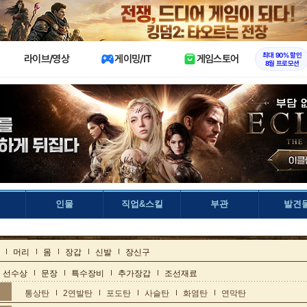
X
최대 90% 할인
라이브/영상
게이밍/IT
게임스토어
8월 프로모션
인물
직업&스킬
부관
발견
머리
몸
장갑
신발
장신구
선수상
문장
특수장비
추가장갑
조선재료
통상탄
2연발탄
포도탄
사슬탄
화염탄
연막탄