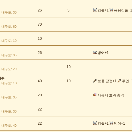
26
5
검술+1
응용검술+
내구도: 30
70
내구도: 60
10
내구도: 10
26
방어+1
내구도: 35
10
내구도: 20
비수
40
10
보물 감정+1
주연+
내구도: 100
20
사용시 효과 총격
내구도: 35
22
내구도: 30
22
검술+1
방어+1
내구도: 40