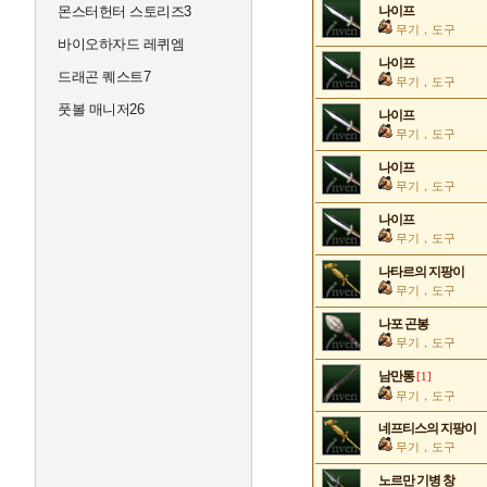
몬스터헌터 스토리즈3
나이프
무기，도구
바이오하자드 레퀴엠
나이프
드래곤 퀘스트7
무기，도구
풋볼 매니저26
나이프
무기，도구
나이프
무기，도구
나이프
무기，도구
나타르의 지팡이
무기，도구
나포 곤봉
무기，도구
남만통
[1]
무기，도구
네프티스의 지팡이
무기，도구
노르만 기병 창