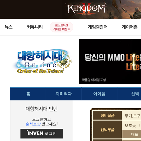
로스트아크
뉴스
커뮤니티
게임캘린더
게이머존
기대평 이벤트
홈
지리백과
아이템
선박
대항해시대 인벤
장비물품
무기,도구
로그인하고
출석보상
받으세요!
보조돛
선박부품
로그인
대포