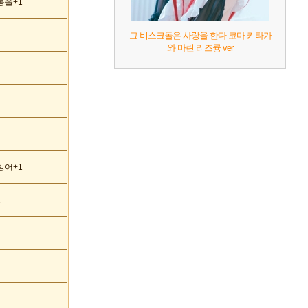
통솔+1
그 비스크돌은 사랑을 한다 코마 키타가
와 마린 리즈큥 ver
방어+1
1