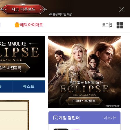
혜택.아이마트
로그인
인
벤
전
체
사
이
트
맵
물
퀘스트
게임 캘린더
더보기+