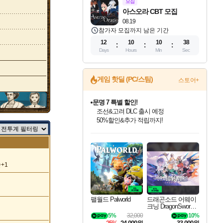
모집
아스오라 CBT 모집
08.19
참가자 모집까지 남은 기간
12
10
10
37
Days
Hours
Min
Sec
게임 핫딜 (PC/스팀)
스토어+
문명 7 특별 할인!
조선&고려 DLC 출시 예정
50%할인&추가 적립까지!
귀무자: 검의 길 예약 판매 중!
10% 할인과
인벤게임즈 8월 특별 할인!
드래곤소드: 어웨이크닝 입점!
비스트 오브 리인카네이션 정식 출시!
커세어 코브 출시 기념 할인!
더 렐릭 퍼스트 가디언 정식 출시
베데스다 40주년 기념 할인 중!
마블 투혼 파이팅 소울즈 예약 판매 중!
캡콤 프렌차이즈 할인 진행 중!
캡콤 일부 상품 상시 할인
스타워즈 은하계 레이서
로블록스 기프트 카드 공식 입점
이니&베니 혜택까지!
인기 퍼블리셔 모음!
스팀으로 만나는 드래곤소드!
게임프릭 신작 IP
해적'섬'을 발전시키자!
설화x하드코어 액션!
베데스다의 명작들을
마블 히어로 총 출동&화려한 격투!
몬헌, 바하 등 인기 IP를
몬헌 와일즈 & 드래곤즈 도그마2
인벤게임즈에서 10% 추가 적립
Robux를 가장 안전하고
최대 90% 할인가를 만나보세요!
네이버혜택과 함께 만나보세요!
네이버 혜택가와 함께 예약하세요!
할인&네이버혜택으로 만나보세요!
네이버페이 혜택과 만나보세요!
40주년 프로모션으로 만나보세요!
네이버 포인트 혜택까지!
할인가에 만나보세요!
일부 에디션 상시 할인!
혜택으로 예약 판매 중
편안하게 충전하세요
+1
팰월드 Palworld
드래곤소드 어웨이
크닝 DragonSword A
wakening
5%
32,000
10%