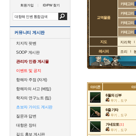
카테고리
회원가입
ID/PW 찾기
카테고리
교역물품
카테고리
커뮤니티 게시판
카테고리
지도
지리학
치지직 팟벤
레시피
조리
SOOP 게시판
관리자 인증 게시물
이벤트 및 공지
항해자 주점 (자게)
아이콘
아
항해자의 서고 (베팁)
6월의 신부
학자의 연구노트 (팁)
무기，도구
초보자 가이드 게시판
6줄 기타
무기，도구
질문과 답변
가네모토
대항온 장터
[1]
무기，도구
길드 홍보 게시판