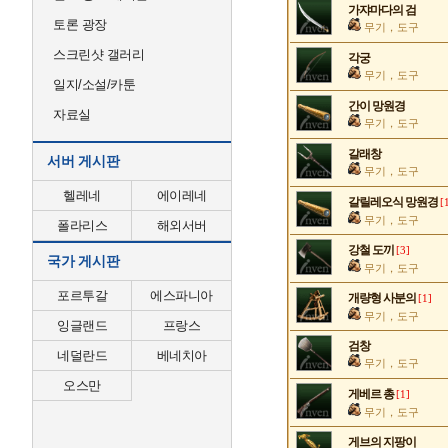
가쟈마다의 검
토론 광장
무기，도구
스크린샷 갤러리
각궁
무기，도구
일지/소설/카툰
간이 망원경
자료실
무기，도구
갈래창
서버 게시판
무기，도구
헬레네
에이레네
갈릴레오식 망원경
[
무기，도구
폴라리스
해외서버
강철 도끼
[3]
국가 게시판
무기，도구
포르투갈
에스파니아
개량형 사분의
[1]
무기，도구
잉글랜드
프랑스
검창
네덜란드
베네치아
무기，도구
오스만
게베르 총
[1]
무기，도구
게브의 지팡이