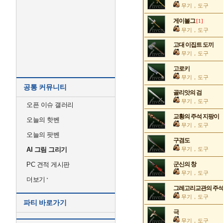
무기，도구
게이볼그
[1]
무기，도구
고대 이집트 도끼
무기，도구
고로키
무기，도구
공통 커뮤니티
골리앗의 검
무기，도구
오픈 이슈 갤러리
교황의 주석 지팡이
오늘의 핫벤
무기，도구
오늘의 팟벤
구겸도
AI 그림 그리기
무기，도구
PC 견적 게시판
군신의 창
무기，도구
더보기
그레고리교관의 주
무기，도구
파티 바로가기
극
무기，도구