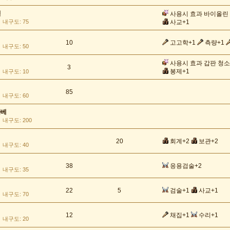
린
사용시 효과 바이올린
내구도: 75
사교+1
10
고고학+1
측량+1
내구도: 50
사용시 효과 갑판 청소
3
봉제+1
내구도: 10
85
내구도: 60
라베
내구도: 200
20
회계+2
보관+2
내구도: 40
38
응용검술+2
내구도: 35
22
5
검술+1
사교+1
내구도: 70
12
채집+1
수리+1
내구도: 20