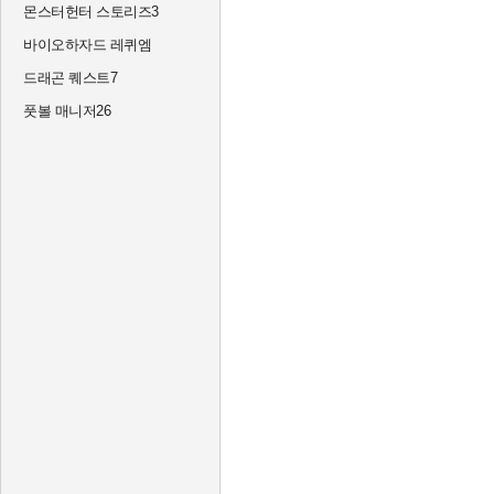
몬스터헌터 스토리즈3
바이오하자드 레퀴엠
드래곤 퀘스트7
풋볼 매니저26