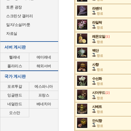
토론 광장
라벤더
향료
스크린샷 갤러리
라일락
일지/소설/카툰
향료
자료실
레몬오일
[1]
향료
서버 게시판
백단
향료
헬레네
에이레네
사향
폴라리스
해외서버
향료
국가 게시판
수선화
향료
포르투갈
에스파니아
시더우드
[2]
잉글랜드
프랑스
향료
네덜란드
베네치아
시베트
향료
오스만
안식향
향료