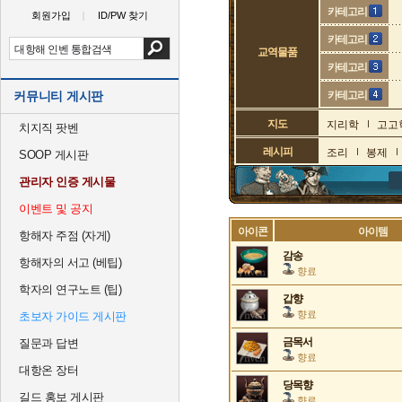
카테고리
회원가입
ID/PW 찾기
카테고리
교역물품
카테고리
커뮤니티 게시판
카테고리
지도
지리학
고고
치지직 팟벤
레시피
조리
봉제
SOOP 게시판
관리자 인증 게시물
이벤트 및 공지
아이콘
아이템
항해자 주점 (자게)
감송
항해자의 서고 (베팁)
향료
학자의 연구노트 (팁)
갑향
향료
초보자 가이드 게시판
금목서
질문과 답변
향료
대항온 장터
당목향
길드 홍보 게시판
향료