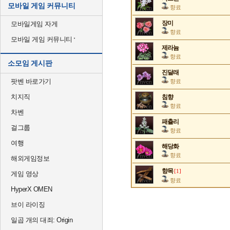
모바일 게임 커뮤니티
향료
장미
모바일게임 자게
향료
모바일 게임 커뮤니티
제라늄
향료
소모임 게시판
진달래
팟벤 바로가기
향료
치지직
침향
향료
차벤
패츌리
걸그룹
향료
여행
해당화
향료
해외게임정보
향목
[1]
게임 영상
향료
HyperX OMEN
브이 라이징
일곱 개의 대죄: Origin