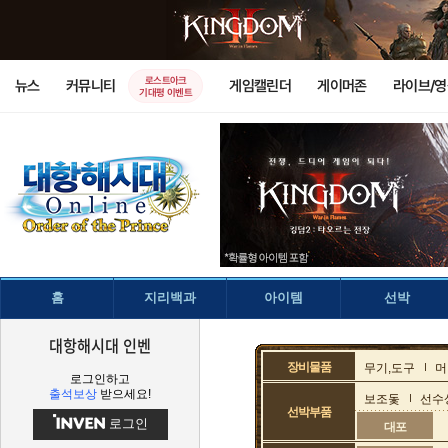
로스트아크
뉴스
커뮤니티
게임캘린더
게이머존
라이브/
기대평 이벤트
홈
지리백과
아이템
선박
대항해시대 인벤
장비물품
무기,도구
머
로그인하고
출석보상
받으세요!
보조돛
선수
선박부품
로그인
대포