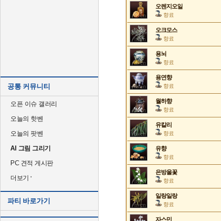
오렌지오일
향료
오크모스
향료
용뇌
향료
용연향
공통 커뮤니티
향료
월하향
오픈 이슈 갤러리
향료
오늘의 핫벤
유칼리
오늘의 팟벤
향료
AI 그림 그리기
유향
향료
PC 견적 게시판
은방울꽃
더보기
향료
일랑일랑
파티 바로가기
향료
자스민