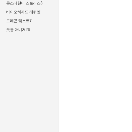
몬스터헌터 스토리즈3
바이오하자드 레퀴엠
드래곤 퀘스트7
풋볼 매니저26