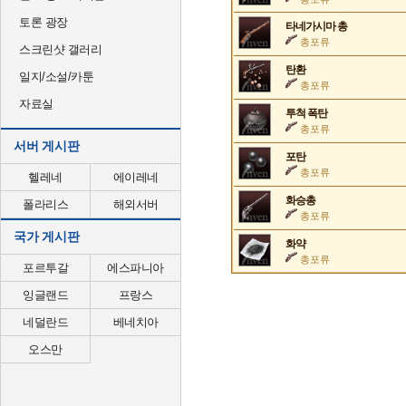
토론 광장
타네가시마 총
총포류
스크린샷 갤러리
탄환
일지/소설/카툰
총포류
자료실
투척 폭탄
총포류
서버 게시판
포탄
총포류
헬레네
에이레네
화승총
폴라리스
해외서버
총포류
국가 게시판
화약
총포류
포르투갈
에스파니아
잉글랜드
프랑스
네덜란드
베네치아
오스만