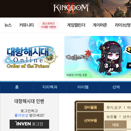
로스트아크
뉴스
커뮤니티
게임캘린더
게이머존
라이브/
기대평 이벤트
홈
지리백과
아이템
선박
대항해시대 인벤
장비물품
무기,도구
머
로그인하고
출석보상
받으세요!
보조돛
선수
선박부품
로그인
대포