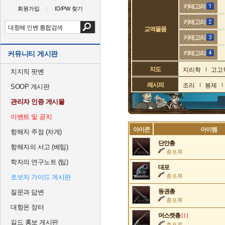
카테고리
회원가입
ID/PW 찾기
카테고리
교역물품
카테고리
커뮤니티 게시판
카테고리
지도
지리학
고고
치지직 팟벤
레시피
조리
봉제
SOOP 게시판
관리자 인증 게시물
이벤트 및 공지
아이콘
아이템
항해자 주점 (자게)
단안총
항해자의 서고 (베팁)
총포류
학자의 연구노트 (팁)
대포
총포류
초보자 가이드 게시판
동권총
질문과 답변
총포류
대항온 장터
머스켓총
[1]
길드 홍보 게시판
총포류