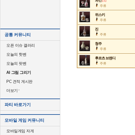
와인
[1]
주류
위스키
주류
진
공통 커뮤니티
주류
청주
오픈 이슈 갤러리
주류
오늘의 핫벤
후르츠 브랜디
오늘의 팟벤
주류
AI 그림 그리기
PC 견적 게시판
더보기
파티 바로가기
모바일 게임 커뮤니티
모바일게임 자게