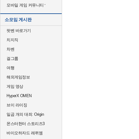
모바일 게임 커뮤니티
소모임 게시판
팟벤 바로가기
치지직
차벤
걸그룹
여행
해외게임정보
게임 영상
HyperX OMEN
브이 라이징
일곱 개의 대죄: Origin
몬스터헌터 스토리즈3
바이오하자드 레퀴엠