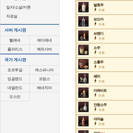
발효주
일지/소설/카툰
주류
자료실
보드카
주류
서버 게시판
브랜디
주류
헬레네
에이레네
소주
폴라리스
해외서버
주류
국가 게시판
소흥주
주류
포르투갈
에스파니아
쉐리
잉글랜드
프랑스
주류
네덜란드
베네치아
아콰비트
주류
오스만
안동소주
주류
야자술
주류