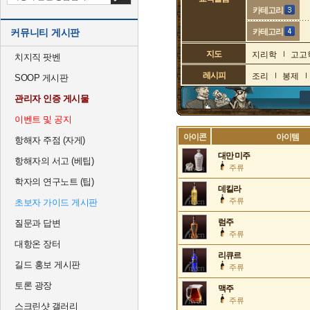
카테고리
커뮤니티 게시판
카테고리
지도
지리학
고고
치지직 팟벤
레시피
조리
봉제
SOOP 게시판
관리자 인증 게시물
이벤트 및 공지
아이콘
아이템
항해자 주점 (자게)
대만 미주
항해자의 서고 (베팁)
주류
학자의 연구노트 (팁)
데킬라
주류
초보자 가이드 게시판
럼주
질문과 답변
주류
대항온 장터
리큐르
길드 홍보 게시판
주류
토론 광장
맥주
주류
스크린샷 갤러리