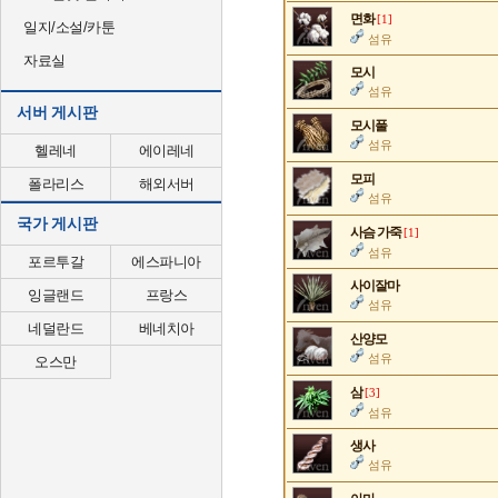
면화
[1]
일지/소설/카툰
섬유
자료실
모시
섬유
서버 게시판
모시풀
섬유
헬레네
에이레네
모피
폴라리스
해외서버
섬유
국가 게시판
사슴 가죽
[1]
섬유
포르투갈
에스파니아
사이잘마
잉글랜드
프랑스
섬유
네덜란드
베네치아
산양모
섬유
오스만
삼
[3]
섬유
생사
섬유