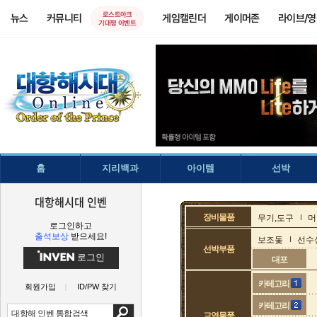
로스트아크
뉴스
커뮤니티
게임캘린더
게이머존
라이브/
기대평 이벤트
홈
지리백과
아이템
선박
대항해시대 인벤
장비물품
무기,도구
머
로그인하고
출석보상
받으세요!
보조돛
선수
선박부품
로그인
대포
카테고리
회원가입
ID/PW 찾기
카테고리
교역물품