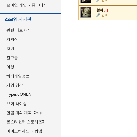
섬유
모바일 게임 커뮤니티
황마
[2]
섬유
소모임 게시판
팟벤 바로가기
치지직
차벤
걸그룹
여행
해외게임정보
게임 영상
HyperX OMEN
브이 라이징
일곱 개의 대죄: Origin
몬스터헌터 스토리즈3
바이오하자드 레퀴엠