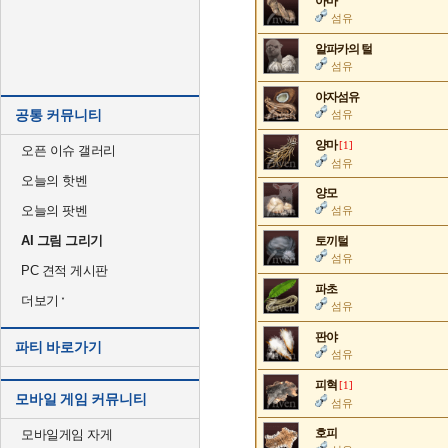
아마
섬유
알파카의 털
섬유
야자섬유
공통 커뮤니티
섬유
양마
[1]
오픈 이슈 갤러리
섬유
오늘의 핫벤
양모
오늘의 팟벤
섬유
AI 그림 그리기
토끼털
섬유
PC 견적 게시판
파초
더보기
섬유
판야
파티 바로가기
섬유
피혁
[1]
모바일 게임 커뮤니티
섬유
호피
모바일게임 자게