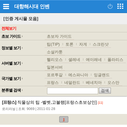
대항해시대
인벤
[인증 게시물 모음]
전체보기
초보 가이드
초보자 가이드
팁(TIP)
토론
자게
스크린샷
정보별 보기
소설카툰
헬리오스
셀레네
에이레네
폴라리스
서버별 보기
일본서버
포르투갈
에스파니아
잉글랜드
국가별 보기
프랑스
네덜란드
베네치아
오스만
분류별 검색
[프랑스]
직물상의 팁 -벨벳,고블랭[프랑스초보상인]
[11]
로리라닁 | 조회: 9069 | 2011-01-28
1