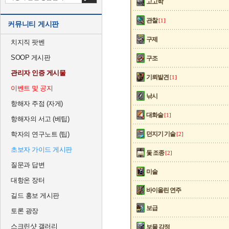
고고학
관찰
[1]
커뮤니티 게시판
구제
치지직 팟벤
SOOP 게시판
구조
관리자 인증 게시물
기뢰발견
[1]
이벤트 및 공지
낚시
항해자 주점 (자게)
대화술
[1]
항해자의 서고 (베팁)
학자의 연구노트 (팁)
던지기 기술
[2]
초보자 가이드 게시판
돛 조종
[2]
질문과 답변
미술
대항온 장터
바이올린 연주
길드 홍보 게시판
보급
토론 광장
스크린샷 갤러리
보물 감정