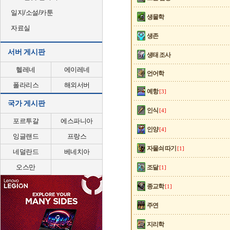
일지/소설/카툰
생물학
자료실
생존
서버 게시판
생태 조사
헬레네
에이레네
언어학
폴라리스
해외서버
예항
[3]
국가 게시판
인식
[4]
포르투갈
에스파니아
인양
[4]
잉글랜드
프랑스
자물쇠 따기
[1]
네덜란드
베네치아
오스만
조달
[1]
종교학
[1]
주연
지리학