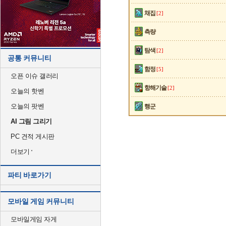
채집
[2]
측량
탐색
[2]
공통 커뮤니티
함정
[5]
오픈 이슈 갤러리
항해기술
[2]
오늘의 핫벤
오늘의 팟벤
행군
AI 그림 그리기
PC 견적 게시판
더보기
파티 바로가기
모바일 게임 커뮤니티
모바일게임 자게