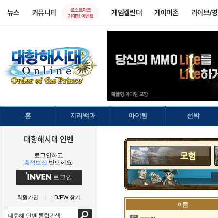
로스트아크
뉴스
커뮤니티
게임캘린더
게이머존
라이브/
기대평 이벤트
홈
지리백과
아이템
선박
대항해시대 인벤
로그인하고
출석보상
받으세요!
로그인
회원가입
ID/PW 찾기
이름