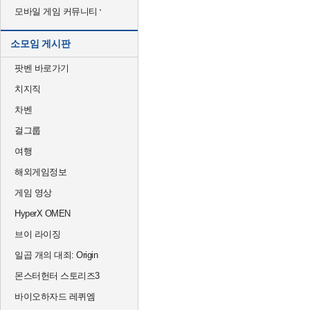
모바일 게임 커뮤니티
소모임 게시판
팟벤 바로가기
치지직
차벤
걸그룹
여행
해외게임정보
게임 영상
HyperX OMEN
브이 라이징
일곱 개의 대죄: Origin
몬스터헌터 스토리즈3
바이오하자드 레퀴엠