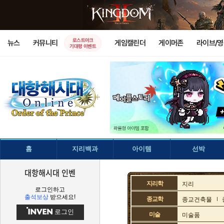
로스트아크
뉴스
커뮤니티
게임캘린더
게이머존
라이브/
기대평 이벤트
홈
지리백과
아이템
선박
대항해시대 인벤
지리학
지리
로그인하고
출석보상
받으세요!
종교학
종교건축물
로그인
미술
미술품