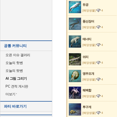
듀공
[해양생물]
4
풍선장어
[해양생물]
4
매너티
[해양생물]
4
공통 커뮤니티
오픈 이슈 갤러리
쉬리
오늘의 핫벤
[해양생물]
4
오늘의 팟벤
앵무조개
AI 그림 그리기
[해양생물]
4
PC 견적 게시판
해백합
더보기
[해양생물]
4
파티 바로가기
투구게
[해양생물]
4