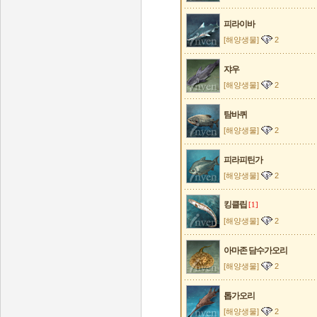
피라이바
[해양생물]
2
쟈우
[해양생물]
2
탐바퀴
[해양생물]
2
피라피틴가
[해양생물]
2
킹클립
[1]
[해양생물]
2
아마존 담수가오리
[해양생물]
2
톱가오리
[해양생물]
2