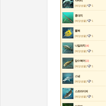
자바리
[해양생물]
1
홍대치
[해양생물]
1
뿔복
[해양생물]
1
나일파치
[4]
[해양생물]
1
담수복어
[2]
[해양생물]
1
스넠
[해양생물]
1
스트라이퍼
[해양생물]
1