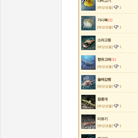
나비고기
[해양생물]
1
가시복
[2]
[해양생물]
1
소라고둥
[해양생물]
1
향유고래
[1]
[해양생물]
1
쏠배감펭
[해양생물]
1
참종개
[해양생물]
1
미유기
[해양생물]
1