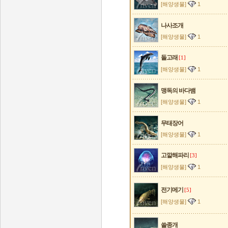
[해양생물]
1
나사조개
[해양생물]
1
돌고래
[1]
[해양생물]
1
맹독의 바다뱀
[해양생물]
1
무태장어
[해양생물]
1
고깔해파리
[3]
[해양생물]
1
전기메기
[5]
[해양생물]
1
쓸종개