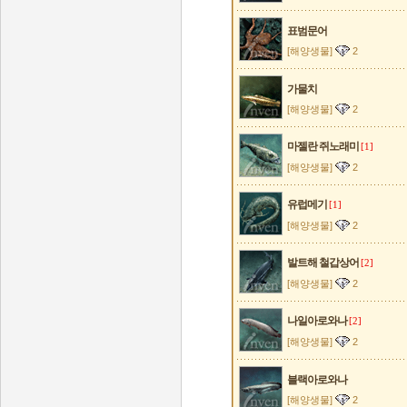
표범문어
[해양생물]
2
가물치
[해양생물]
2
마젤란 쥐노래미
[1]
[해양생물]
2
유럽메기
[1]
[해양생물]
2
발트해 철갑상어
[2]
[해양생물]
2
나일아로와나
[2]
[해양생물]
2
블랙아로와나
[해양생물]
2