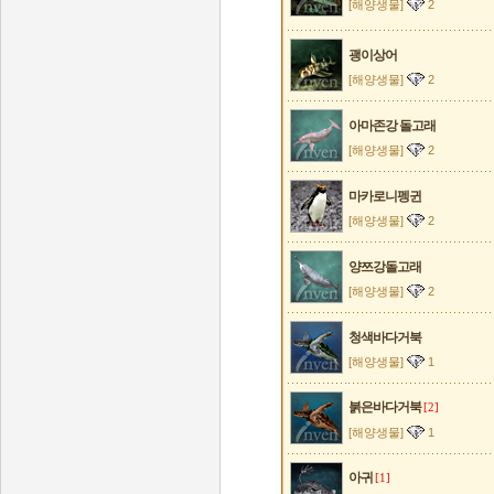
[해양생물]
2
괭이상어
[해양생물]
2
아마존강 돌고래
[해양생물]
2
마카로니펭귄
[해양생물]
2
양쯔강돌고래
[해양생물]
2
청색바다거북
[해양생물]
1
붉은바다거북
[2]
[해양생물]
1
아귀
[1]