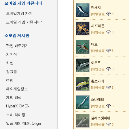
모바일 게임 커뮤니티
청새치
모바일게임 자게
[해양생물]
3
모바일 게임 커뮤니티
시 드래곤
[해양생물]
3
소모임 게시판
대모
팟벤 바로가기
[해양생물]
3
치지직
차벤
이토우
[해양생물]
3
걸그룹
여행
황쏘가리
[해양생물]
3
해외게임정보
게임 영상
스나메리
HyperX OMEN
[해양생물]
3
브이 라이징
글래스캣피쉬
일곱 개의 대죄: Origin
[해양생물]
3