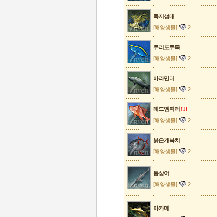
쭉지성대
[해양생물]
2
루리도루묵
[해양생물]
2
바라만디
[해양생물]
2
레드엠퍼러
[1]
[해양생물]
2
붉은개복치
[해양생물]
2
톱상어
[해양생물]
2
아카메