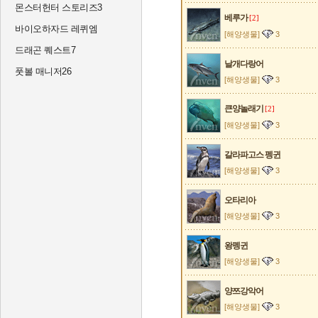
몬스터헌터 스토리즈3
베루가
[2]
바이오하자드 레퀴엠
[해양생물]
3
드래곤 퀘스트7
날개다랑어
풋볼 매니저26
[해양생물]
3
큰양놀래기
[2]
[해양생물]
3
갈라파고스 펭귄
[해양생물]
3
오타리아
[해양생물]
3
왕펭귄
[해양생물]
3
양쯔강악어
[해양생물]
3