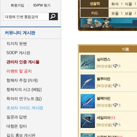
생물학
화석
식물
회원가입
ID/PW 찾기
카드
유물
보물
커뮤니티 게시판
치지직 팟벤
이름
SOOP 게시판
실러캔스
관리자 인증 게시물
[해양생물]
5
이벤트 및 공지
블루마린
항해자 주점 (자게)
[해양생물]
5
항해자의 서고 (베팁)
학자의 연구노트 (팁)
블랙마린
[해양생물]
5
초보자 가이드 게시판
질문과 답변
세일피쉬
[1]
[해양생물]
5
대항온 장터
길드 홍보 게시판