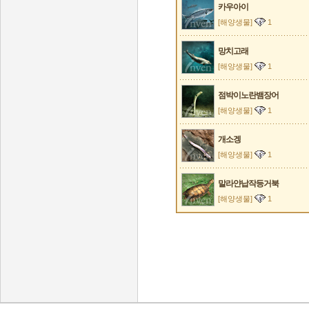
카우아이
[해양생물]
1
망치고래
[해양생물]
1
점박이노란뱀장어
[해양생물]
1
개소겡
[해양생물]
1
말라얀납작등거북
[해양생물]
1
인벤 공식 미디어 파트너 및 제휴 파트너