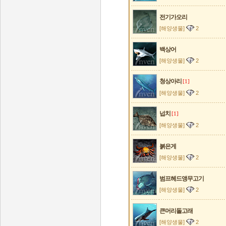
전기가오리
[해양생물]
2
백상어
[해양생물]
2
청상아리
[1]
[해양생물]
2
넙치
[1]
[해양생물]
2
붉은게
[해양생물]
2
범프헤드앵무고기
[해양생물]
2
큰머리돌고래
[해양생물]
2