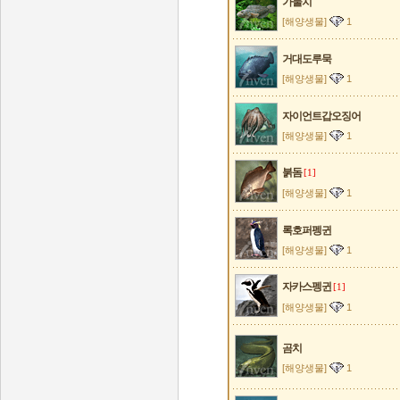
가물치
[해양생물]
1
거대도루묵
[해양생물]
1
자이언트갑오징어
[해양생물]
1
붉돔
[1]
[해양생물]
1
록호퍼펭귄
[해양생물]
1
자카스펭귄
[1]
[해양생물]
1
곰치
[해양생물]
1