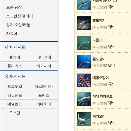
지중해 청새치
[1]
토론 광장
[해양생물]
5
스크린샷 갤러리
흡혈메기
일지/소설/카툰
[해양생물]
5
자료실
타폰
[2]
서버 게시판
[해양생물]
5
헬레네
에이레네
환도상어
폴라리스
해외서버
[해양생물]
5
국가 게시판
대왕오징어
[해양생물]
5
포르투갈
에스파니아
잉글랜드
프랑스
거대 피라루크
[해양생물]
5
네덜란드
베네치아
오스만
쥐가오리
[해양생물]
4