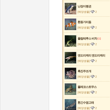
난장이펭귄
[해양생물]
2
흰동가리돔
[해양생물]
2
폴립테루스 비차
[1]
[해양생물]
2
엔도리케리 엔도리케리
[해양생물]
2
흑진주조개
[해양생물]
2
플레코스토무스
[해양생물]
2
흰긴수염고래
[해양생물]
2